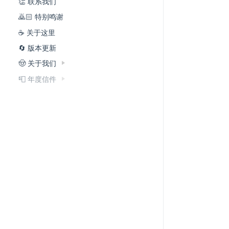
👏 联系我们
🙇🏻 特别鸣谢
☕️ 关于这里
🔄 版本更新
🤠 关于我们
📮 年度信件