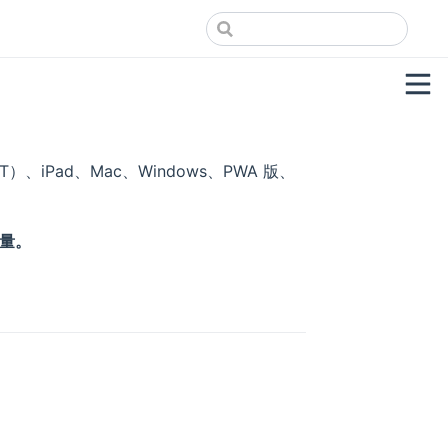
EXT）、iPad、Mac、Windows、PWA 版、
量。