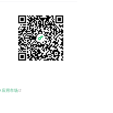
ns new window)
(opens new window)
VO 应用市场