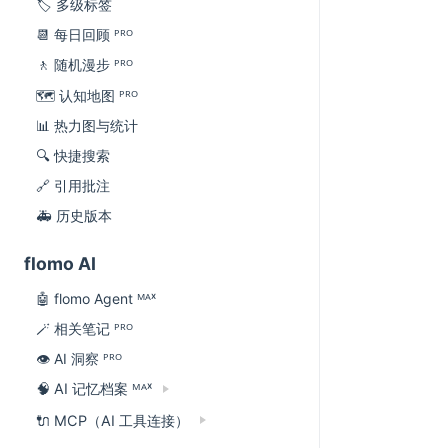
🏷 多级标签
📆 每日回顾 ᴾᴿᴼ
🚶 随机漫步 ᴾᴿᴼ
🗺 认知地图 ᴾᴿᴼ
📊 热力图与统计
🔍 快捷搜索
🔗 引用批注
🚑 历史版本
flomo AI
🤖 flomo Agent ᴹᴬˣ
🪄 相关笔记 ᴾᴿᴼ
👁 AI 洞察 ᴾᴿᴼ
🧠 AI 记忆档案 ᴹᴬˣ
🔌 MCP（AI 工具连接）