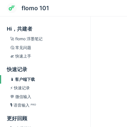
flomo 101
Hi，共建者
🚀 flomo 浮墨笔记
🤔 常见问题
🛫 快速上手
快速记录
📱 客户端下载
⚡️ 快速记录
💬 微信输入
🎙️ 语音输入 ᴾᴿᴼ
更好回顾