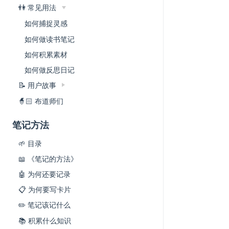
👫 常见用法
如何捕捉灵感
如何做读书笔记
如何积累素材
如何做反思日记
📝 用户故事
🧙🏻 布道师们
笔记方法
🌱 目录
📖 《笔记的方法》
🤖 为何还要记录
📋 为何要写卡片
✏️ 笔记该记什么
📚 积累什么知识