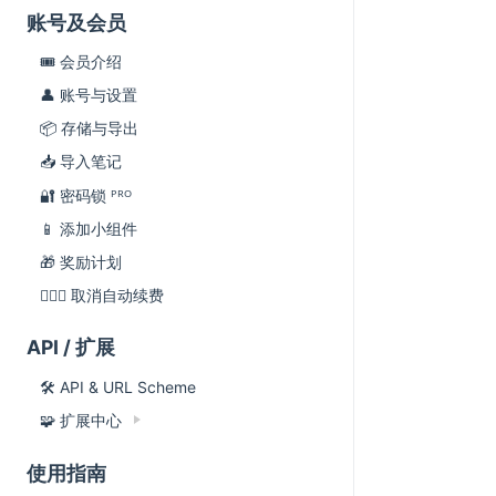
账号及会员
🎟 会员介绍
👤 账号与设置
📦 存储与导出
📥 导入笔记
🔐 密码锁 ᴾᴿᴼ
📱 添加小组件
🎁 奖励计划
🙅🏻‍♂️ 取消自动续费
API / 扩展
🛠 API & URL Scheme
🧩 扩展中心
使用指南