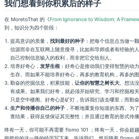
我们想看到你积累后的样子
在 MoretoThat 的《
From Ignorance to Wisdom: A Framew
到，知识分为四个阶段：
提高意识的质量，
找到最好的种子
：把每个信息点当做一
信源而非在互联网上随意搜寻，比如和导师或者有经验的人
自己控制信息输入的权利，而非把它交给别人。
培养好奇心，
发芽生根
：好奇心是推动我们变得智慧的动
生存。而如果不能培养好奇心，再多的教育机构，再多的
勤奋的挖掘信息，积累技能，
让你的智慧之树长大
。想法
有成果。如果我们好奇，就必须开始研究、学习和挖掘相
只是空中楼阁。好奇心是矿灯，告诉我们该去哪里；而勤
生产和传播你自己的种子
，不断地重复你知道的东西。为
查结果，获得反馈保证其完整性；并且通过教育的形式传
终有一天，你可能不再需要 flomo 101 ；终有一天，你
能把你的这一路的经历写下来，告诉我们，然后随着 flomo