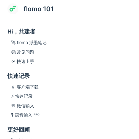
flomo 101
Hi，共建者
🚀 flomo 浮墨笔记
🤔 常见问题
🛫 快速上手
快速记录
📱 客户端下载
⚡️ 快速记录
💬 微信输入
🎙️ 语音输入 ᴾᴿᴼ
更好回顾