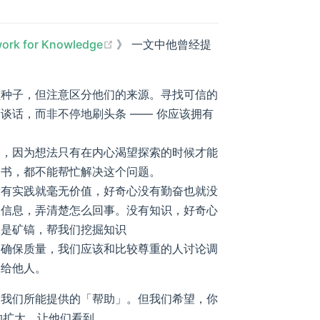
(opens new window)
ork for Knowledge
》 一文中他曾经提
颗种子，但注意区分他们的来源。寻找可信的
谈话，而非不停地刷头条 —— 你应该拥有
力，因为想法只有在内心渴望探索的时候才能
图书，都不能帮忙解决这个问题。
没有实践就毫无价值，好奇心没有勤奋也就没
关信息，弄清楚怎么回事。没有知识，好奇心
奋是矿镐，帮我们挖掘知识
了确保质量，我们应该和比较尊重的人讨论调
播给他人。
会超越我们所能提供的「帮助」。但我们希望，你
 的扩大，让他们看到。