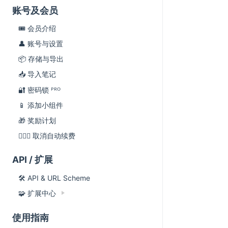
账号及会员
🎟 会员介绍
👤 账号与设置
📦 存储与导出
📥 导入笔记
🔐 密码锁 ᴾᴿᴼ
📱 添加小组件
🎁 奖励计划
🙅🏻‍♂️ 取消自动续费
API / 扩展
🛠 API & URL Scheme
🧩 扩展中心
使用指南