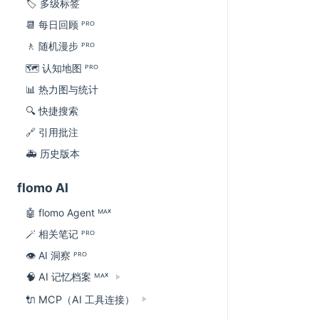
🏷 多级标签
📆 每日回顾 ᴾᴿᴼ
🚶 随机漫步 ᴾᴿᴼ
🗺 认知地图 ᴾᴿᴼ
📊 热力图与统计
🔍 快捷搜索
🔗 引用批注
🚑 历史版本
flomo AI
🤖 flomo Agent ᴹᴬˣ
🪄 相关笔记 ᴾᴿᴼ
👁 AI 洞察 ᴾᴿᴼ
🧠 AI 记忆档案 ᴹᴬˣ
🔌 MCP（AI 工具连接）