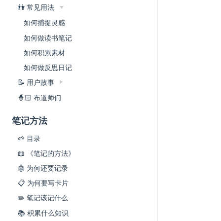
👫 常见用法
如何捕捉灵感
如何做读书笔记
如何积累素材
如何做反思日记
📝 用户故事
🧙🏻 布道师们
笔记方法
🌱 目录
📖 《笔记的方法》
🤖 为何还要记录
📋 为何要写卡片
✏️ 笔记该记什么
📚 积累什么知识