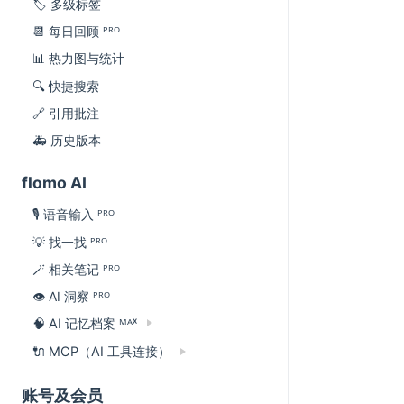
🏷 多级标签
📆 每日回顾 ᴾᴿᴼ
📊 热力图与统计
🔍 快捷搜索
🔗 引用批注
🚑 历史版本
flomo AI
🎙️ 语音输入 ᴾᴿᴼ
💡 找一找 ᴾᴿᴼ
🪄 相关笔记 ᴾᴿᴼ
👁 AI 洞察 ᴾᴿᴼ
🧠 AI 记忆档案 ᴹᴬˣ
🔌 MCP（AI 工具连接）
账号及会员