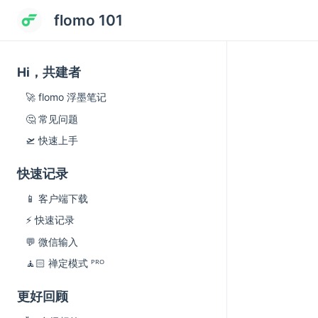
flomo 101
Hi，共建者
🚀 flomo 浮墨笔记
🤔 常见问题
🛫 快速上手
快速记录
📱 客户端下载
⚡️ 快速记录
💬 微信输入
🧘🏻 禅定模式 ᴾᴿᴼ
更好回顾