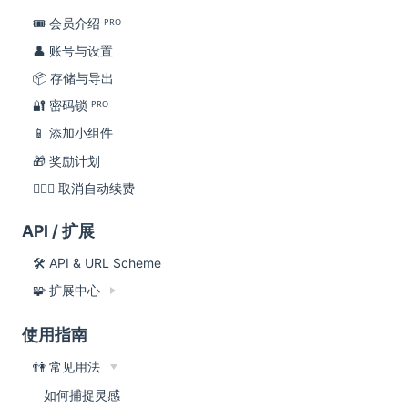
🎟 会员介绍 ᴾᴿᴼ
👤 账号与设置
📦 存储与导出
🔐 密码锁 ᴾᴿᴼ
📱 添加小组件
🎁 奖励计划
🙅🏻‍♂️ 取消自动续费
API / 扩展
🛠 API & URL Scheme
🧩 扩展中心
使用指南
👫 常见用法
如何捕捉灵感