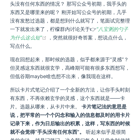
头没有任何东西的情况？ 那写公众号初期，我手头的
东西又是哪里来的呢？ 刚开始写公众号的初期，几乎
没有发愁过选题，都是想到什么就写了，笔面试完整理
一下就发出来了，柠檬群内讨论关于👉
“八宝粥的勺子
(opens new window)
为什么这么短”
，突然就很好奇答案，想说点什么，
写点什么。
现在回想起来，那时候的选题，似乎都来源于“灵感”？
但灵感这东西就很玄学，高峰期可能有很多东西想写，
但低谷期maybe啥也想不出来，像我现在这样。
所以卡片式笔记介绍了一个全新的方法，让你手头时刻
有东西，不再依赖玄学的灵感，这个东西就是——卡
片。选题从哪来，从卡片中来。
卡片笔记法的意思是
说，把平常的一个个闪念和输入的信息都及时的用卡片
记录下来，作为日后输出的积累，这样，写东西的时候
就不会觉得“手头没有任何东西”。
听起来似乎是很简